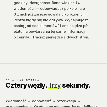
godziny, dostępność. Rano widzisz 14
wiadomości — odpowiadasz po kolei, ale
6 z nich już zarezerwowała u konkurencji.
Reszta nigdy się nie odzywa. Wynajmujesz
osobę „od social mediów" i ona spędza pół
etatu na powtarzaniu tej samej informacji
o cenniku. Tracisz pieniądze z dwóch stron.
03 — JAK DZIAŁA
Cztery węzły.
Trzy
sekundy.
Wiadomość → odpowiedź → rezerwacja →
przypomnienie. Każdy etap mierzony, każdy fallback