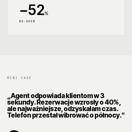
−52
%
NO-SHOW
MINI CASE
„Agent odpowiada klientom w 3
sekundy. Rezerwacje wzrosły o 40%,
ale najważniejsze, odzyskałam czas.
Telefon przestał wibrować o północy."