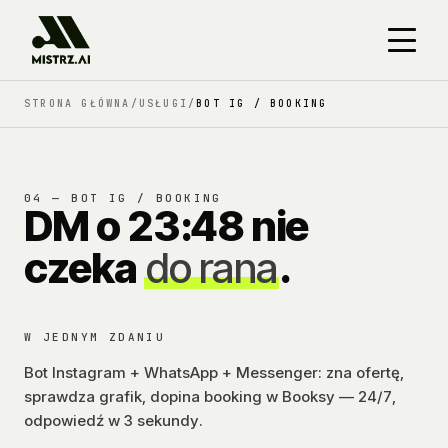
Przejdź do treści głównej
STRONA GŁÓWNA
/
USŁUGI
/
BOT IG / BOOKING
04 — BOT IG / BOOKING
DM o 23:48 nie
czeka
do rana
.
W JEDNYM ZDANIU
Bot Instagram + WhatsApp + Messenger: zna ofertę,
sprawdza grafik, dopina booking w Booksy — 24/7,
odpowiedź w 3 sekundy.