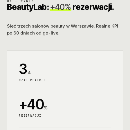
04 — WYNIK
BeautyLab:
+40%
rezerwacji.
Sieć trzech salonów beauty w Warszawie. Realne KPI
po 60 dniach od go-live.
3
s
CZAS REAKCJI
+40
%
REZERWACJI